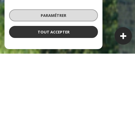
PARAMÉTRER
TOUT ACCEPTER
À PROPOS
Clémentine Immobilier
vous accompagne
Clémentine Immobilier
est née de l’ambition de sa
fondatrice : créer une agence à taille humaine, au cœur de
Lyon, où l’accompagnement, l’écoute et la proximité
passent avant tout.
Installée à deux pas de la place Bellecour et de l’Hôtel Dieu,
notre agence bénéficie d’un emplacement privilégié pour