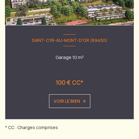
SAINT-CYR-AU-MONT-D'OR (69450)
Garage 10 m²
100 € CC*
VOIR LE BIEN
* CC : Charges comprises