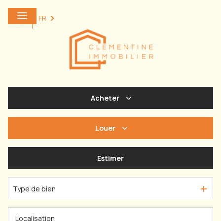
0
FR
Acheter
De l'ancien
Louer
à l'année
Estimer
De l'immo pro
Type de bien