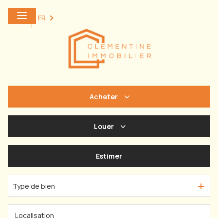
0
FR
Acheter
De l'ancien
Louer
à l'année
Estimer
De l'immo pro
Type de bien