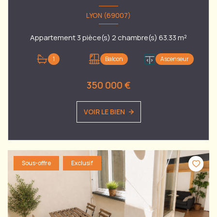
LYON (69007)
Appartement 3 pièce(s) 2 chambre(s) 63.33 m²
1
Balcon
Ascenseur
350 000 €
VOIR LE BIEN
Sous-offre
Exclusif