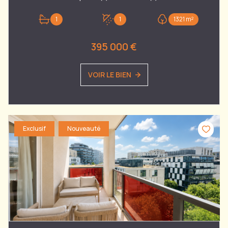
1
1
1321 m²
395 000 €
VOIR LE BIEN
Exclusif
Nouveauté