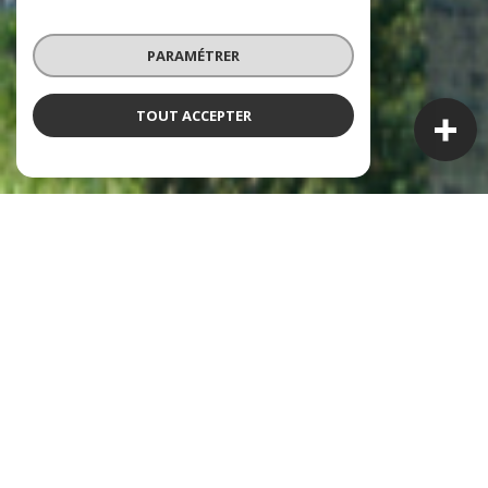
PARAMÉTRER
TOUT ACCEPTER
À PROPOS
Clémentine Immobilier
vous accompagne
Clémentine Immobilier
est née de l’ambition de sa
fondatrice : créer une agence à taille humaine, au cœur de
Lyon, où l’accompagnement, l’écoute et la proximité
passent avant tout.
Installée à deux pas de la place Bellecour et de l’Hôtel Dieu,
notre agence bénéficie d’un emplacement privilégié pour